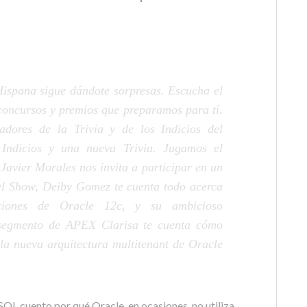
spana sigue dándote sorpresas. Escucha el
concursos y premios que preparamos para tí.
dores de la Trivia y de los Indicios del
Indicios y una nueva Trivia. Jugamos el
avier Morales nos invita a participar en un
del Show, Deiby Gomez te cuenta todo acerca
ciones de Oracle 12c, y su ambicioso
segmento de APEX Clarisa te cuenta cómo
 la nueva arquitectura multitenant de Oracle
QL cuento por qué Oracle, en ocasiones, no utiliza