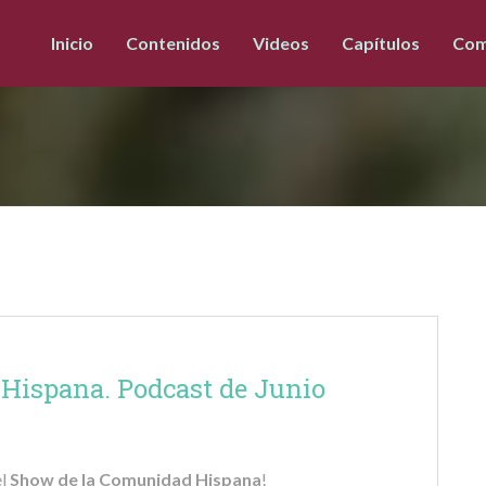
Inicio
Contenidos
Videos
Capítulos
Com
Hispana. Podcast de Junio
el
Show de la Comunidad Hispana
!